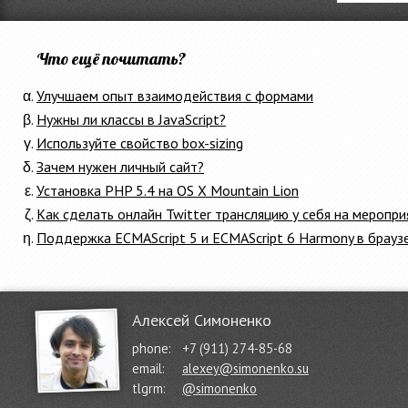
Что ещё почитать?
Улучшаем опыт взаимодействия с формами
Нужны ли классы в JavaScript?
Используйте свойство box-sizing
Зачем нужен личный сайт?
Установка PHP 5.4 на OS X Mountain Lion
Как сделать онлайн Twitter трансляцию у себя на меропри
Поддержка ECMAScript 5 и ECMAScript 6 Harmony в брауз
Алексей Симоненко
phone:
+7 (911) 274-85-68
email:
alexey@simonenko.su
tlgrm:
@simonenko