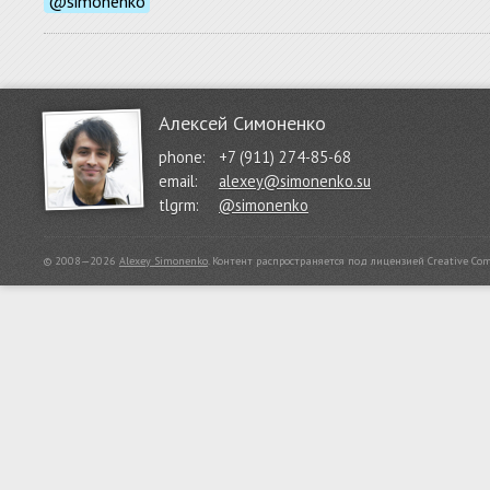
@simonenko
Алексей Симоненко
phone:
+7 (911) 274-85-68
email:
alexey@simonenko.su
tlgrm:
@simonenko
© 2008—2026
Alexey Simonenko
.
Контент распространяется под лицензией
Creative Co