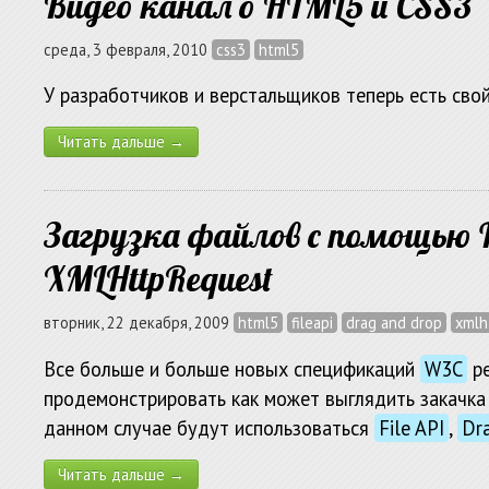
Видео канал о HTML5 и CSS3
среда, 3 февраля, 2010
css3
html5
У разработчиков и верстальщиков теперь есть сво
Читать дальше →
Загрузка файлов с помощью Fi
XMLHttpRequest
вторник, 22 декабря, 2009
html5
fileapi
drag and drop
xmlh
Все больше и больше новых спецификаций
W3C
ре
продемонстрировать как может выглядить закачка
данном случае будут использоваться
File API
,
Dr
Читать дальше →