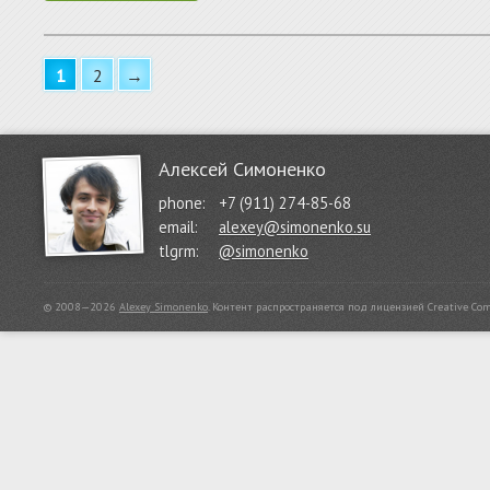
1
2
→
Алексей Симоненко
phone:
+7 (911) 274-85-68
email:
alexey@simonenko.su
tlgrm:
@simonenko
© 2008—2026
Alexey Simonenko
.
Контент распространяется под лицензией
Creative Co