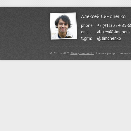
Алексей Симоненко
phone:
+7 (911) 274-85-6
email:
alexey@simonenk
tlgrm:
@simonenko
© 2008—2026
Alexey Simonenko
.
Контент распространяетс