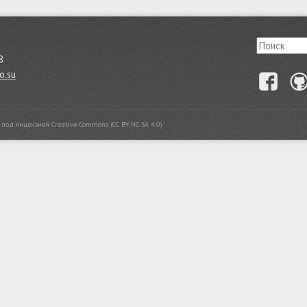
8
o.su
f
я под лицензией
Creative Commons (CC BY-NC-SA 4.0)