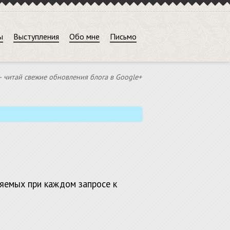
ы
Выступления
Обо мне
Письмо
 читай свежие обновления блога в Google+
ляемых при каждом запросе к