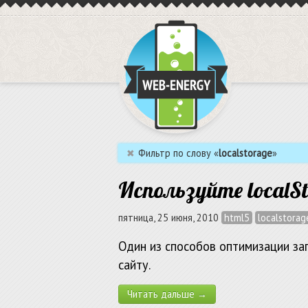
✖
Фильтр по слову «
localstorage
»
Используйте localSt
пятница, 25 июня, 2010
html5
localstorag
Один из способов оптимизации заг
сайту.
Читать дальше →