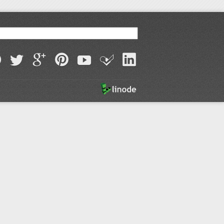
acebook
github
twitter
google plus
pinterest
youtube
foursquare
linkedin