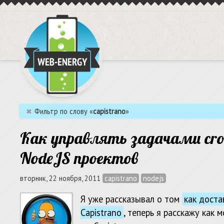
✖
Фильтр по слову «
capistrano
»
Как управлять задачами cron
NodeJS проектов
вторник, 22 ноября, 2011
capistrano
nodejs
Я уже рассказывал о том
как доста
Capistrano
, теперь я расскажу как