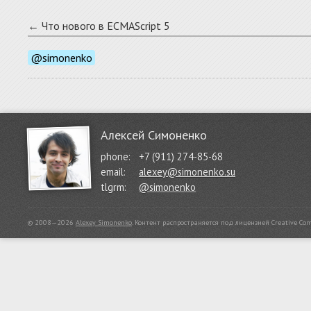
← Что нового в ECMAScript 5
@simonenko
Алексей Симоненко
phone:
+7 (911) 274-85-68
email:
alexey@simonenko.su
tlgrm:
@simonenko
© 2008—2026
Alexey Simonenko
.
Контент распространяется под лицензией
Creative Co