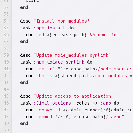
    start

end
  desc 
"Install npm modules"
  task 
:npm_install
do
    run 
"cd 
#{release_path}
 && npm link"
end
  desc 
"Update node_modules symlink"
  task 
:npm_update_symlink
do
    run 
"rm -rf 
#{release_path}
/node_modules
    run 
"ln -s 
#{shared_path}
/node_modules 
#
end
  desc 
"Update access to application"
  task 
:final_options
, roles => 
:app
do
    run 
"chown -R 
#{admin_runner}
:
#{admin_ru
    run 
"chmod 777 
#{release_path}
/cache"
end