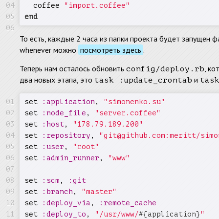
  coffee 
"import.coffee"
end
То есть, каждые 2 часа из папки проекта будет запущен 
whenever можно
посмотреть здесь
.
Теперь нам осталось обновить
, к
config/deploy.rb
два новых этапа, это
и
task :update_crontab
tas
set 
:application
, 
"simonenko.su"
set 
:node_file
, 
"server.coffee"
set 
:host
, 
"178.79.189.200"
set 
:repository
, 
"git@github.com:meritt/simo
set 
:user
, 
"root"
set 
:admin_runner
, 
"www"
set 
:scm
, 
:git
set 
:branch
, 
"master"
set 
:deploy_via
, 
:remote_cache
set 
:deploy_to
, 
"/usr/www/
#{application}
"