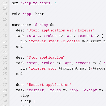
set 
:keep_releases
, 
4
role 
:app
, host

namespace 
:deploy
do
  desc 
"Start application with forever"
  task 
:start
, 
:roles
 => 
:app
, 
:except
 => { 
    run 
"forever start -c coffee 
#{current_p
end
  desc 
"Stop application"
  task 
:stop
, 
:roles
 => 
:app
, 
:except
 => { 
:
    run 
"forever stop 
#{current_path}
/
#{node
end
  desc 
"Restart application"
  task 
:restart
, 
:roles
 => 
:app
, 
:except
 => 
    stop

    sleep 
1