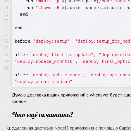
    run 
"mkdir -p 
#{shared_path}
/node_module
    run 
"chown -R 
#{admin_runner}
:
#{admin_ru
end
end
before 
'deploy:setup'
, 
'deploy:setup_for_nod
after 
"deploy:finalize_update"
, 
"deploy:clea
"deploy:update_crontab"
, 
"deploy:final_optio
after 
"deploy:update_code"
, 
"deploy:npm_upda
"deploy:clear_crontab"
Думаю доставка ваших приложений с whenever будет еще
кроном.
Что ещё почитать?
Удаленная доставка NodeJS приложения с помощью Capis