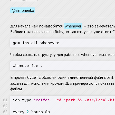
@simonenko
Для начала нам понадобится
whenever
— это замечатель
Библиотека написана на Ruby, но так как у вас уже стоит
gem install whenever 
Чтобы создать структуру для работы с whenever, вызыва
wheneverize . 
В проект будет добавлен один единственный файл
conf
задачи для исполения кроном. Для примера хочу показать
файлы.
job_type 
:coffee
, 
"cd :path && /usr/local/bi
every 
2
.hours 
do