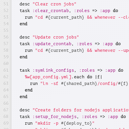
  desc 
"Clear cron jobs"
  task 
:clear_crontab
, 
:roles
 => 
:app
do
    run 
"cd 
#{current_path}
 && whenever --cl
end
  desc 
"Update cron jobs"
  task 
:update_crontab
, 
:roles
 => 
:app
do
    run 
"cd 
#{current_path}
 && whenever --up
end
  task 
:symlink_configs
, 
:roles
 => 
:app
do
%w[app_config.yml]
.each 
do
 |f|

      run 
"ln -sf 
#{shared_path}
/config/
#{f}
end
end
  desc 
"Create folders for nodejs applicatio
  task 
:setup_for_nodejs
, 
:roles
 => 
:app
do
    run 
"mkdir -p 
#{deploy_to}
"