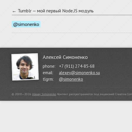
← Tumblr — мой первый Node.JS модуль
@simonenko
Алексей Симоненко
phone:
+7 (911) 274-85-68
email:
alexey@simonenko.su
tlgrm:
@simonenko
© 2008—2026
Alexey Simonenko
.
Контент распространяется под лицензией
Creative Co