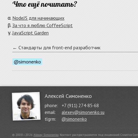
Что ещё почитать?
NodeJS для начинающих
За что я люблю CoffeeScript
JavaScript Garden
← Стандарты для front-end разработчик
@simonenko
Алексей Симоненко
phone:
+7 (911) 274-85-68
email:
alexey@simonenko.su
tlgrm:
@simonenko
© 2008—2026
Alexey Simonenko
.
Контент распространяется под лицензией
Creative Co