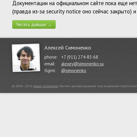
Документации на официальном сайте пока еще нет
(правда из-за security notice оно сейчас закрыто) 
Читать дальше →
Алексей Симоненко
phone:
+7 (911) 274-85-68
email:
alexey@simonenko.su
tlgrm:
@simonenko
© 2008—2026
Alexey Simonenko
.
Контент распространяется под лицензией
Creative Co